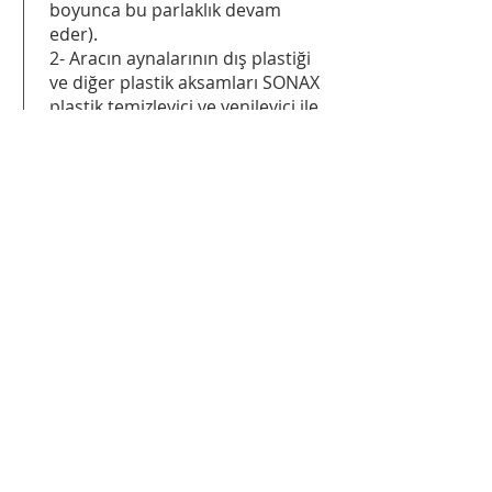
boyunca bu parlaklık devam
eder).
2- Aracın aynalarının dış plastiği
ve diğer plastik aksamları SONAX
plastik temizleyici ve yenileyici ile
koruma altına alınır.
3- Aracın iç plastik aksamları ve
torpidosu SONAX İpek Mat ve
plastik temizleyici koruyucu ile ilk
günkü haline getirilir.
4- Aracın deri döşemeleri SONAX
deri losyonu koruma altına alınır.
5- Aracın cam suyuna SONAX
Yazlık Cam suyu konulur.
Hizmet Standartı
1-
Sonax Standart Otomobil
Yıkama
İşlemi Uygulanır