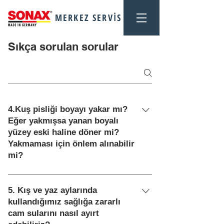
MERKEZ SERVİS
Sıkça sorulan sorular
4.Kuş pisliği boyayı yakar mı?
Eğer yakmışsa yanan boyalı
yüzey eski haline döner mi?
Yakmaması için önlem alınabilir
mi?
Evet kuş pislikleri boyayı yakar
Kuşların pislikleri genel de
5. Kış ve yaz aylarında
asitlidir. Kuş pisliği, özellikle
kullandığımız sağlığa zararlı
kızgın güneş ışınları altında, çok
cam sularını nasıl ayırt