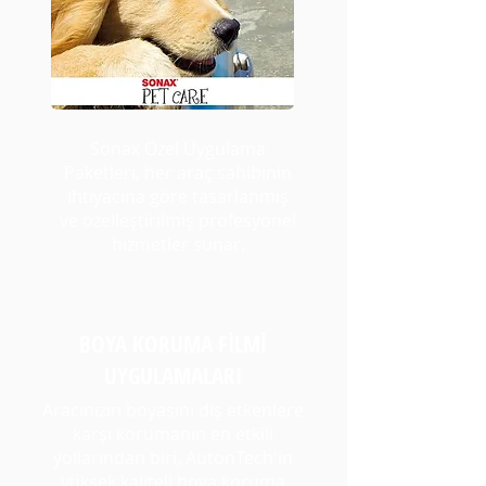
Sonax Özel Uygulama
Paketleri, her araç sahibinin
ihtiyacına göre tasarlanmış
ve özelleştirilmiş profesyonel
hizmetler sunar.
BOYA KORUMA FİLMİ
UYGULAMALARI
Aracınızın boyasını dış etkenlere
karşı korumanın en etkili
yollarından biri, AutonTech'in
yüksek kaliteli boya koruma