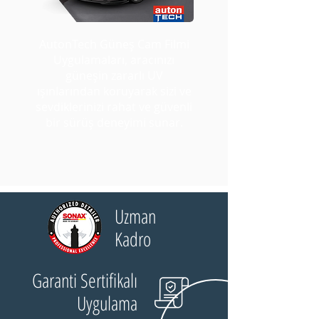
AutonTech Güneş Cam Filmi
Uygulamaları, aracınızı
güneşin zararlı UV
ışınlarından koruyarak sizi ve
sevdiklerinizi rahat ve güvenli
bir sürüş deneyimi sunar.
Uzman
Kadro
Garanti Sertifikalı
Uygulama