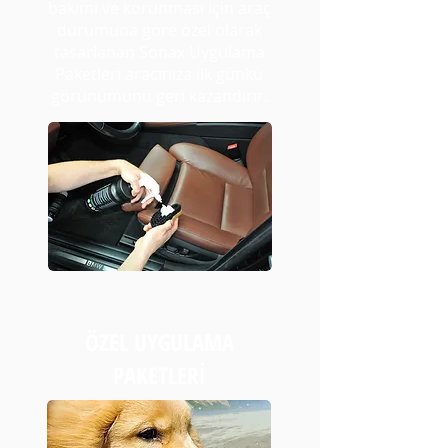
bakımı ve korunması için araç
durumuna göre özel olarak
tasarlanan Sonax Uygulama
Paketleri aracınıza ilk günkü
görünümünü geri kazandırır.
ÖZEL UYGULAMA
PAKETLERİ