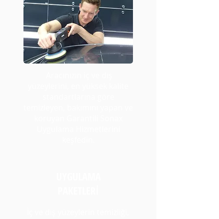
Aracınızın iç ve dış
yüzeylerini, en yüksek kalite
standartlarına göre
temizleyen, bakımını yapan ve
koruyan Garantili Sonax
Uygulama Hizmetlerini
keşfedin.
UYGULAMA
PAKETLERİ
İç ve dış yüzeylerin temizliği,