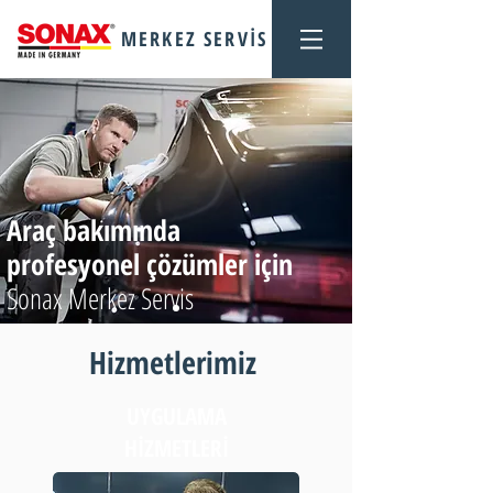
MERKEZ SERVİS
Araç bakımında
profesyonel çözümler için
Sonax Merkez Servis
Hizmetlerimiz
UYGULAMA
HİZMETLERİ