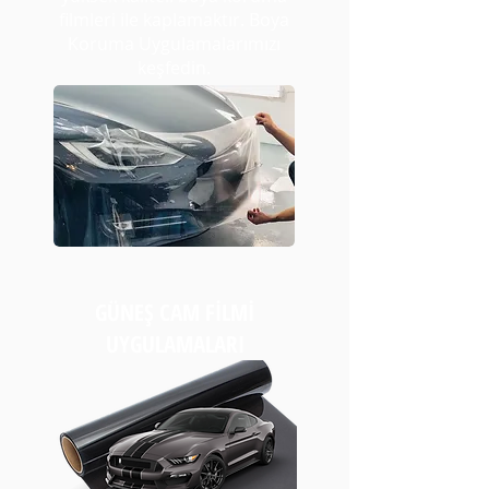
filmleri ile kaplamaktır. Boya
Koruma Uygulamalarımızı
keşfedin.
GÜNEŞ CAM FİLMİ
UYGULAMALARI